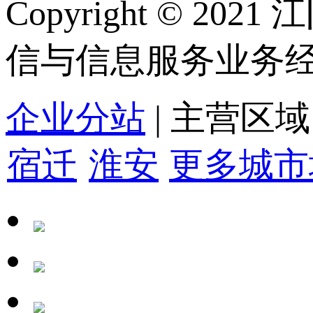
Copyright © 
信与信息服务业务
企业分站
| 主营区
宿迁
淮安
更多城市