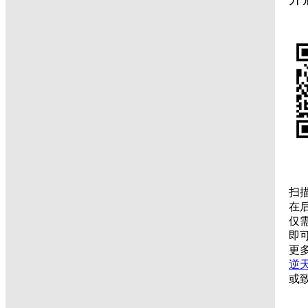
扫
在
仅
即
更
逆天
或致