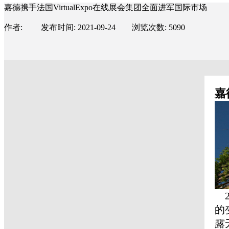
嘉德携手法国VirtualExpo在线展会集团全面进军国际市场
作者: 发布时间: 2021-09-24 浏览次数:
5090
嘉
2
的
露