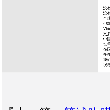
没
没
全
但
Vi
更
中
也
在
多
我
祝