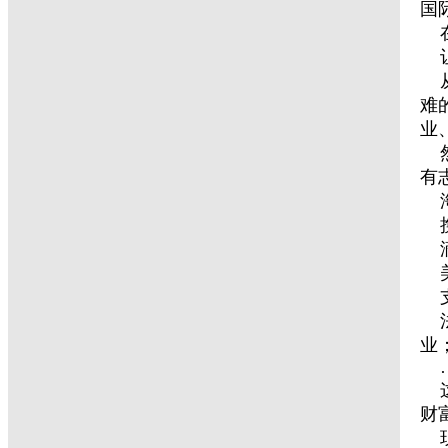
国
在
让
从
难
业
然
有
淘
携
滴
美
支
法
业
…
这
财
现