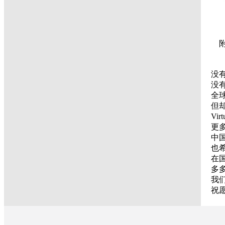
附
没
没
全
但
Vi
更
中
也
在
多
我
祝