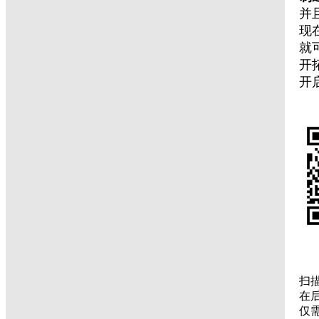
并
现
就可
开
开
扫
在
仅