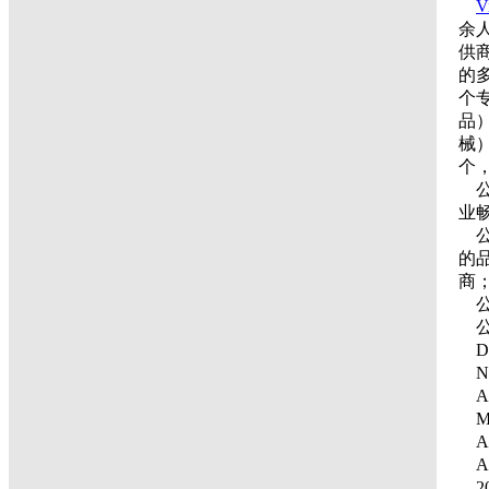
V
余
供
的
个
品
械
个
公
业
公
的
商
公
公
Di
Na
Ar
Me
Ae
Ag
20