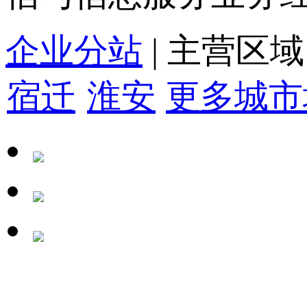
企业分站
| 主营区
宿迁
淮安
更多城市